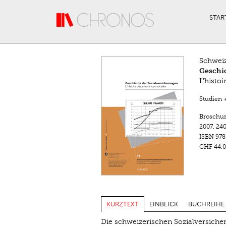
Direkt zum Inhalt
STAR
Schweiz
Geschic
L'histo
Studien 
Broschu
2007.
240
ISBN
978
CHF 44.0
KURZTEXT
EINBLICK
BUCHREIHE
Die schweizerischen Sozialversiche