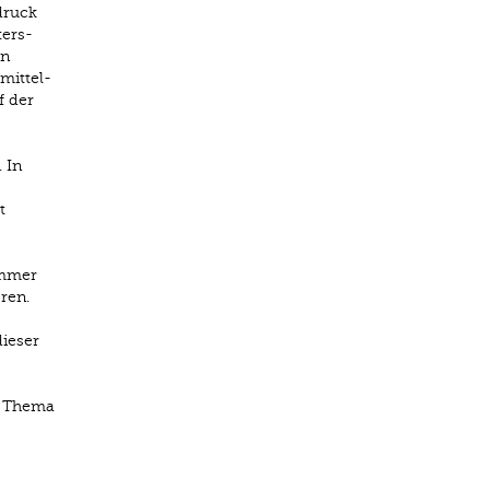
druck
ters-
en
mittel-
f der
 In
t
immer
ren.
dieser
s Thema