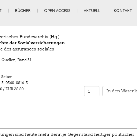
T
BÜCHER
OPEN ACCESS
AKTUELL
KONTAKT
erisches Bundesarchiv (Hg.)
hte der Sozialversicherungen
ire des assurances sociales
+ Quellen
,
Band 31
r
 Seiten
-3-0340-0814-3
0
/
EUR 28.80
In den Warenk
rungen sind heute mehr denn je Gegenstand heftiger politischer