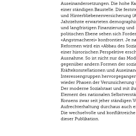
Auseinandersetzungen. Die hohe Ka
einer ständigen Baustelle. Die fest
und Hinterbliebenenversicherung (A
Jahrzehnte erwarteten demographis
und langfristigen Finanzierung und
politischen Ebene sehen sich Ford
«Angstmacherei» konfrontiert. Je n
Reformen wird ein «Abbau des Sozial
einer historischen Perspektive ersch
Ausnahme. So ist nicht nur das Mod
gegenüber andern Formen der sozia
Kräftekonstellationen und Auseinan
Interessengruppen hervorgegangen. 
wieder Phasen der Verunsicherung u
Der moderne Sozialstaat und mit ihm
Element des nationalen Selbstverstä
Konsens zwar seit jeher ständigen
Aufrechterhaltung durchaus auch ei
Die wechselvolle und konfliktreich
dieser Publikation.