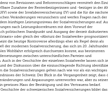
denz von Revisionen und Reformvorschlägen vermittelt den Ein
stellbare Zunahme der Rentenbezügerinnen und -bezüger in der Al
HV) sowie der Invalidenversicherung (IV) und die für die nächst
chen Veränderungen verunsichern und werfen Fragen nach der 
 dem künftigen Leistungsniveau der Sozialversicherungen auf. Au
erungen nach Leistungskorrekturen mit dem Vorwurf der
ach politischem Standpunkt und Ausgang der derzeit diskutierten
staats» oder gleich der «Absturz der Sozialwerke» prognostiziert.
eint die heutige Kontroverse allerdings eher als Regel denn als
ell der modernen Sozialversicherung, das sich im 20. Jahrhunder
len Wohlfahrt erfolgreich durchsetzen konnte, aus bestimmten
dersetzungen zwischen unterschiedlichen Parteien und
Auch in der Geschichte der einzelnen Sozialwerke lassen sich 
nd der Diskussion über die einzuschlagende Richtung identifizie
 die Sozialversicherungen gelten nach wie vor als ein wichtiges
ndnisses der Schweiz. Der Blick in die Vergangenheit zeigt, dass 
 Veränderungen und Anpassungen unterworfen war, aber zu seiner
n gewisses Mass der Bestätigung und des Vertrauens bedarf.
e Geschichte der schweizerischen Sozialversicherungen bildet da