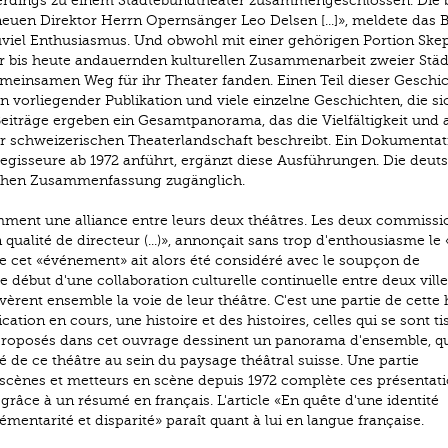
uerdings zu einem Städtebundtheater zusammengeschlossen. Die 
uen Direktor Herrn Opernsänger Leo Delsen [...]», meldete das B
zuviel Enthusiasmus. Und obwohl mit einer gehörigen Portion Skep
er bis heute andauernden kulturellen Zusammenarbeit zweier Städt
emeinsamen Weg für ihr Theater fanden. Einen Teil dieser Geschi
 vorliegender Publikation und viele einzelne Geschichten, die si
 Beiträge ergeben ein Gesamtpanorama, das die Vielfältigkeit und
der schweizerischen Theaterlandschaft beschreibt. Ein Dokumentati
egisseure ab 1972 anführt, ergänzt diese Ausführungen. Die deut
ischen Zusammenfassung zugänglich.
mment une alliance entre leurs deux théâtres. Les deux commissi
qualité de directeur (...)», annonçait sans trop d'enthousiasme le 
que cet «événement» ait alors été considéré avec le soupçon de
le début d'une collaboration culturelle continuelle entre deux villes
èrent ensemble la voie de leur théâtre. C'est une partie de cette 
cation en cours, une histoire et des histoires, celles qui se sont ti
es proposés dans cet ouvrage dessinent un panorama d'ensemble, q
té de ce théâtre au sein du paysage théâtral suisse. Une partie
scènes et metteurs en scène depuis 1972 complète ces présentati
grâce à un résumé en français. L'article «En quête d'une identité
entarité et disparité» paraît quant à lui en langue française.