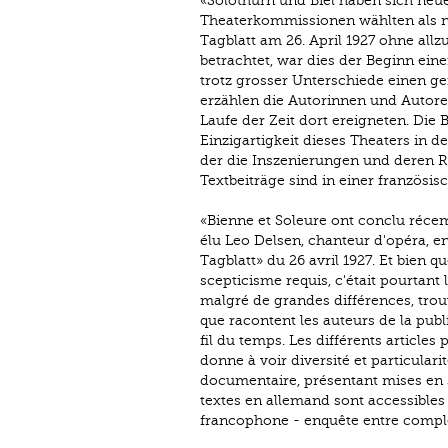
«Solothurn und Biel haben sich ne
Theaterkommissionen wählten als ne
Tagblatt am 26. April 1927 ohne all
betrachtet, war dies der Beginn ein
trotz grosser Unterschiede einen g
erzählen die Autorinnen und Autoren
Laufe der Zeit dort ereigneten. Die
Einzigartigkeit dieses Theaters in 
der die Inszenierungen und deren R
Textbeiträge sind in einer französ
«Bienne et Soleure ont conclu réce
élu Leo Delsen, chanteur d'opéra, en 
Tagblatt» du 26 avril 1927. Et bien 
scepticisme requis, c'était pourtant 
malgré de grandes différences, trouv
que racontent les auteurs de la publi
fil du temps. Les différents articl
donne à voir diversité et particulari
documentaire, présentant mises en 
textes en allemand sont accessibles 
francophone - enquête entre complém