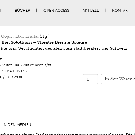
T
BÜCHER
OPEN ACCESS
AKTUELL
KONTAKT
 Gojan
,
Elke Krafka
(Hg.)
 Biel Solothurn – Théâtre Bienne Soleure
hte und Geschichten des kleinsten Stadttheaters der Schweiz
n
 Seiten
,
100 Abbildungen s/w.
-3-0340-0697-2
0
/
EUR 29.80
In den Warenk
IN DEN MEDIEN