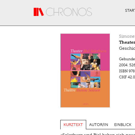
Direkt zum Inhalt
STAR
Simone
Theater
Geschic
Gebunde
2004.
526
ISBN
978
CHF 42.0
KURZTEXT
AUTOR/IN
EINBLICK