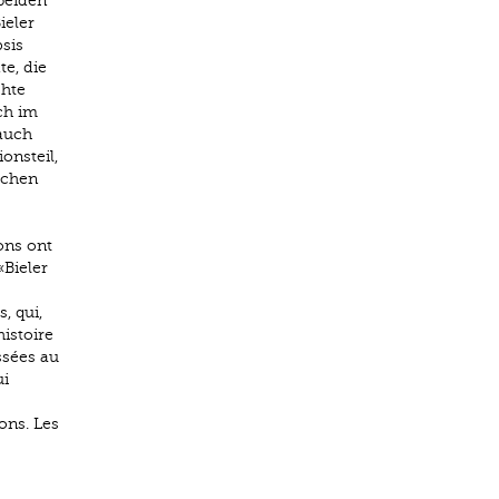
beiden
ieler
sis
e, die
chte
ch im
 auch
onsteil,
schen
ons ont
«Bieler
, qui,
histoire
ssées au
ui
ons. Les