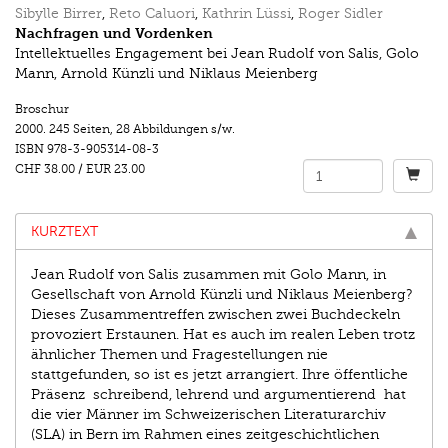
Sibylle Birrer
,
Reto Caluori
,
Kathrin Lüssi
,
Roger Sidler
Nachfragen und Vordenken
Intellektuelles Engagement bei Jean Rudolf von Salis, Golo
Mann, Arnold Künzli und Niklaus Meienberg
Broschur
2000.
245 Seiten
,
28 Abbildungen s/w.
ISBN
978-3-905314-08-3
CHF 38.00
/
EUR 23.00
KURZTEXT
Jean Rudolf von Salis zusammen mit Golo Mann, in
Gesellschaft von Arnold Künzli und Niklaus Meienberg?
Dieses Zusammentreffen zwischen zwei Buchdeckeln
provoziert Erstaunen. Hat es auch im realen Leben trotz
ähnlicher Themen und Fragestellungen nie
stattgefunden, so ist es jetzt arrangiert. Ihre öffentliche
Präsenz ­ schreibend, lehrend und argumentierend ­ hat
die vier Männer im Schweizerischen Literaturarchiv
(SLA) in Bern im Rahmen eines zeitgeschichtlichen