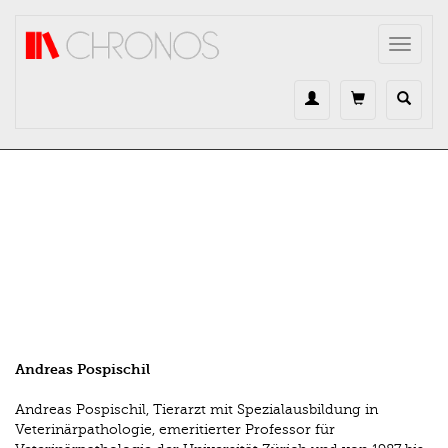
Direkt zum Inhalt
Toggle
navigat
Andreas Pospischil
Andreas Pospischil, Tierarzt mit Spezialausbildung in
Veterinärpathologie, emeritierter Professor für