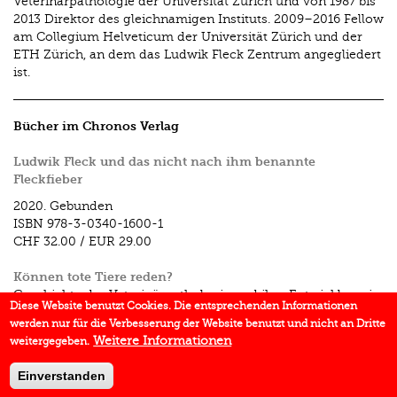
Veterinärpathologie der Universität Zürich und von 1987 bis
2013 Direktor des gleichnamigen Instituts. 2009–2016 Fellow
am Collegium Helveti­cum der Universität Zürich und der
ETH Zürich, an dem das Ludwik Fleck Zentrum angegliedert
ist.
Bücher im Chronos Verlag
Ludwik Fleck und das nicht nach ihm benannte
Fleckfieber
2020.
Gebunden
ISBN
978-3-0340-1600-1
CHF 32.00
/
EUR 29.00
Können tote Tiere reden?
Geschichte der Veterinärpathologie und ihre Entwicklung in
Diese Website benutzt Cookies. Die entsprechenden Informationen
Zürich (1820–2013)
werden nur für die Verbesserung der Website benutzt und nicht an Dritte
2018.
Gebunden
Weitere Informationen
weitergegeben.
ISBN
978-3-0340-1446-5
CHF 48.00
/
EUR 48.00
Einverstanden