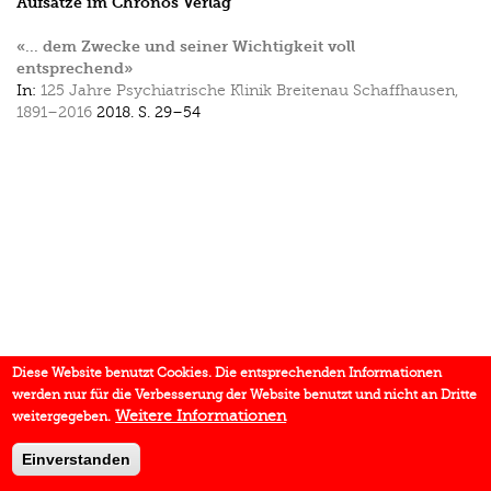
Aufsätze im Chronos Verlag
«… dem Zwecke und seiner Wichtigkeit voll
entsprechend»
In:
125 Jahre Psychiatrische Klinik Breitenau Schaffhausen,
1891–2016
2018.
S. 29–54
Diese Website benutzt Cookies. Die entsprechenden Informationen
werden nur für die Verbesserung der Website benutzt und nicht an Dritte
Weitere Informationen
weitergegeben.
Einverstanden