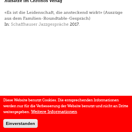
Aufsätze im Chronos Verlag
«Es ist die Leidenschaft, die ansteckend wirkt» (Auszüge
aus dem Familien-Roundtable-Gespräch)
In:
Schaffhauser Jazzgespräche
2017.
Diese Website benutzt Cookies. Die entsprechenden Informationen
werden nur für die Verbesserung der Website benutzt und nicht an Dritte
Weitere Informationen
weitergegeben.
Einverstanden