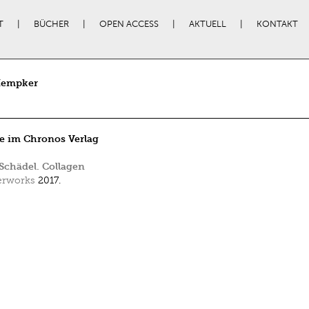
T
BÜCHER
OPEN ACCESS
AKTUELL
KONTAKT
 Kempker
e im Chronos Verlag
Schädel. Collagen
erworks
2017.