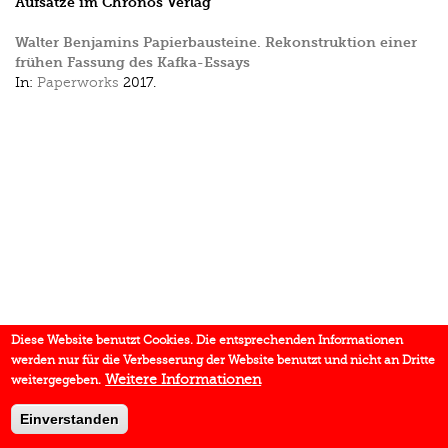
Aufsätze im Chronos Verlag
Walter Benjamins Papierbausteine. Rekonstruktion einer
frühen Fassung des Kafka-Essays
In:
Paperworks
2017.
Diese Website benutzt Cookies. Die entsprechenden Informationen
werden nur für die Verbesserung der Website benutzt und nicht an Dritte
Weitere Informationen
weitergegeben.
Einverstanden