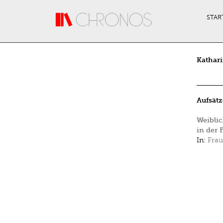
Direkt zum Inhalt
STAR
Kathar
Aufsätz
Weibli
in der 
In:
Frau