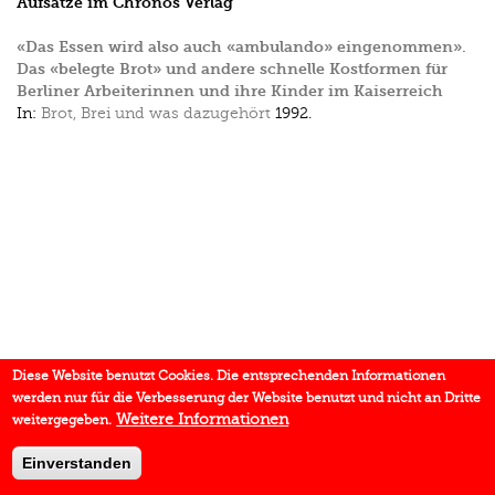
Aufsätze im Chronos Verlag
«Das Essen wird also auch «ambulando» eingenommen».
Das «belegte Brot» und andere schnelle Kostformen für
Berliner Arbeiterinnen und ihre Kinder im Kaiserreich
In:
Brot, Brei und was dazugehört
1992.
Diese Website benutzt Cookies. Die entsprechenden Informationen
werden nur für die Verbesserung der Website benutzt und nicht an Dritte
Weitere Informationen
weitergegeben.
Einverstanden