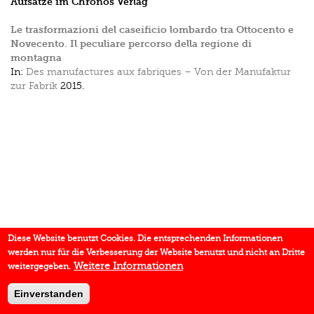
Aufsätze im Chronos Verlag
Le trasformazioni del caseificio lombardo tra Ottocento e
Novecento. Il peculiare percorso della regione di
montagna
In:
Des manufactures aux fabriques – Von der Manufaktur
zur Fabrik
2015.
Diese Website benutzt Cookies. Die entsprechenden Informationen
werden nur für die Verbesserung der Website benutzt und nicht an Dritte
Weitere Informationen
weitergegeben.
Einverstanden