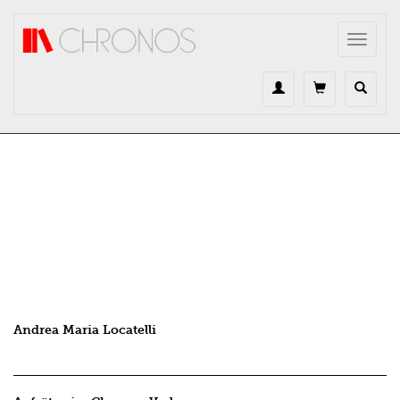
Direkt zum Inhalt
Toggle
navigat
Andrea Maria Locatelli