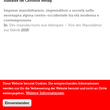
Aufsätze im Chronos Verlag
Imprese manifatturiere, imprenditori e società nella
montagna alpina centro-occidentale tra età moderna e
contemporanea
In:
Des manufactures aux fabriques – Von der Manufaktur
zur Fabrik
2015.
Diese Website benutzt Cookies. Die entsprechenden Informationen
werden nur für die Verbesserung der Website benutzt und nicht an Dritte
Weitere Informationen
weitergegeben.
Einverstanden