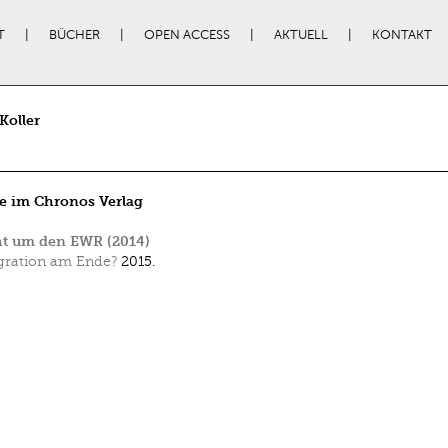
T
BÜCHER
OPEN ACCESS
AKTUELL
KONTAKT
Koller
e im Chronos Verlag
ht um den EWR (2014)
gration am Ende?
2015.