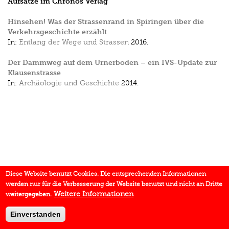
Aufsätze im Chronos Verlag
Hinsehen! Was der Strassenrand in Spiringen über die
Verkehrsgeschichte erzählt
In:
Entlang der Wege und Strassen
2016.
Der Dammweg auf dem Urnerboden – ein IVS-Update zur
Klausenstrasse
In:
Archäologie und Geschichte
2014.
Diese Website benutzt Cookies. Die entsprechenden Informationen
werden nur für die Verbesserung der Website benutzt und nicht an Dritte
Weitere Informationen
weitergegeben.
Einverstanden