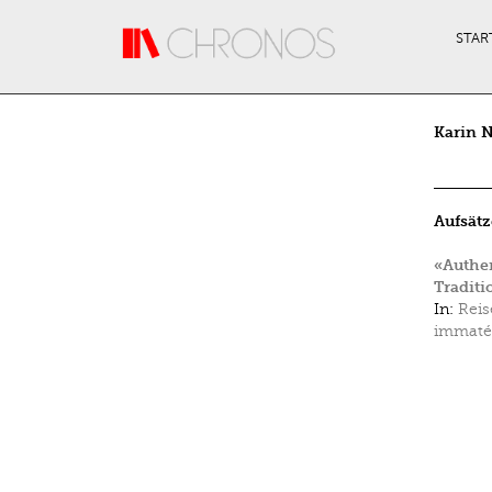
Direkt zum Inhalt
STAR
Karin N
Aufsätz
«Authen
Traditi
In:
Reis
immatér