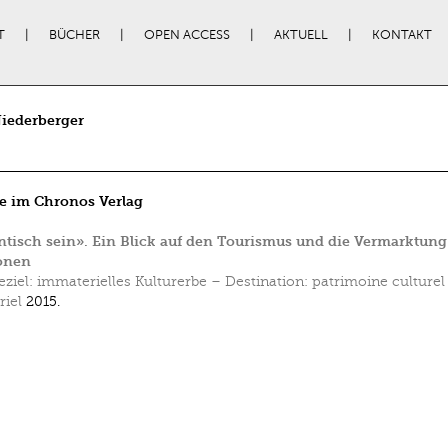
T
BÜCHER
OPEN ACCESS
AKTUELL
KONTAKT
iederberger
e im Chronos Verlag
tisch sein». Ein Blick auf den Tourismus und die Vermarktung
onen
eziel: immaterielles Kulturerbe – Destination: patrimoine culturel
iel
2015.