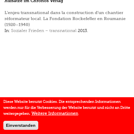
Aufsätze im Chronos Verlag
L’enjeu transnational dans la construction d’un chantier
réformateur local. La Fondation Rockefeller en Roumanie
(1920–1940)
In:
Sozialer Frieden – transnational
2013.
Diese Website benutzt Cookies. Die entsprechenden Informationen
werden nur für die Verbesserung der Website benutzt und nicht an Dritte
Weitere Informationen
weitergegeben.
Einverstanden