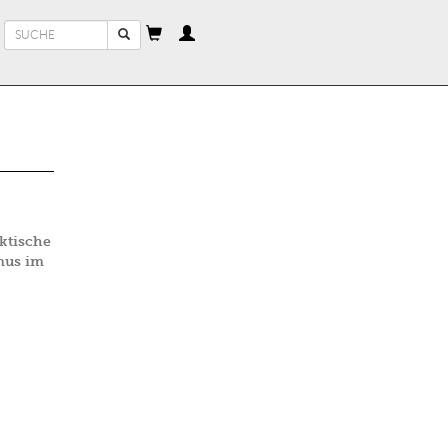
Suchformular
Suche
ktische
mus im