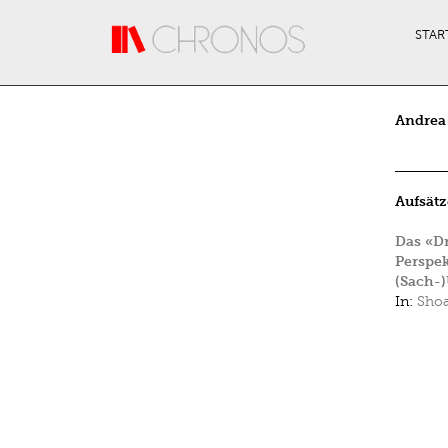
Direkt zum Inhalt
STAR
Andrea
Aufsätz
Das «Dr
Perspek
(Sach-)
In:
Shoa