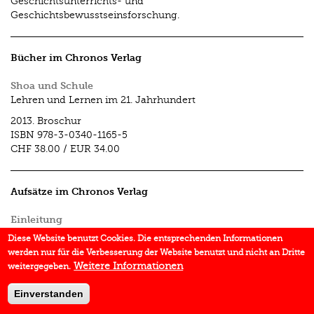
Geschichtsunterrichts- und
Geschichtsbewusstseinsforschung.
Bücher im Chronos Verlag
Shoa und Schule
Lehren und Lernen im 21. Jahrhundert
2013.
Broschur
ISBN
978-3-0340-1165-5
CHF 38.00
/
EUR 34.00
Aufsätze im Chronos Verlag
Einleitung
In:
Shoa und Schule
2013.
Diese Website benutzt Cookies. Die entsprechenden Informationen
werden nur für die Verbesserung der Website benutzt und nicht an Dritte
Wie umgehen mit dem Zivilisationsbruch Holocaust?
Weitere Informationen
weitergegeben.
Gedanken zur Thematisierung des Unaushaltbaren
In:
Shoa und Schule
2013.
Einverstanden