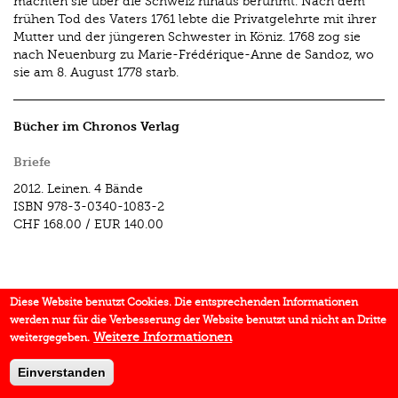
machten sie über die Schweiz hinaus berühmt. Nach dem
frühen Tod des Vaters 1761 lebte die Privatgelehrte mit ihrer
Mutter und der jüngeren Schwester in Köniz. 1768 zog sie
nach Neuenburg zu Marie-Frédérique-Anne de Sandoz, wo
sie am 8. August 1778 starb.
Bücher im Chronos Verlag
Briefe
2012.
Leinen. 4 Bände
ISBN
978-3-0340-1083-2
CHF 168.00
/
EUR 140.00
Diese Website benutzt Cookies. Die entsprechenden Informationen
werden nur für die Verbesserung der Website benutzt und nicht an Dritte
Weitere Informationen
weitergegeben.
Einverstanden