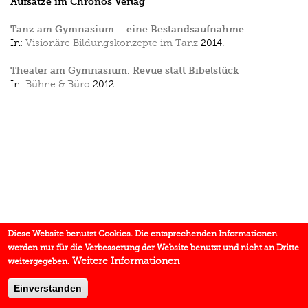
Aufsätze im Chronos Verlag
Tanz am Gymnasium – eine Bestandsaufnahme
In:
Visionäre Bildungskonzepte im Tanz
2014.
Theater am Gymnasium. Revue statt Bibelstück
In:
Bühne & Büro
2012.
Diese Website benutzt Cookies. Die entsprechenden Informationen
werden nur für die Verbesserung der Website benutzt und nicht an Dritte
Weitere Informationen
weitergegeben.
Einverstanden