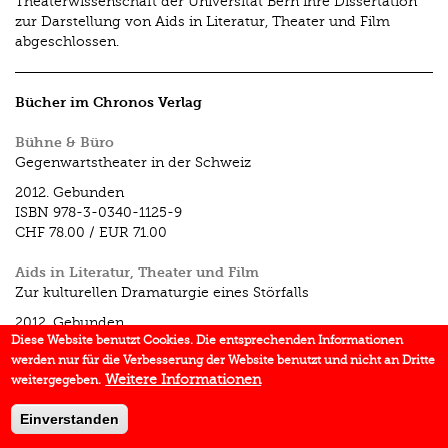
Theaterwissenschaft der Universität Bern ihre Dissertation
zur Darstellung von Aids in Literatur, Theater und Film
abgeschlossen.
Bücher im Chronos Verlag
Bühne & Büro
Gegenwartstheater in der Schweiz
2012.
Gebunden
ISBN
978-3-0340-1125-9
CHF 78.00
/
EUR 71.00
Aids in Literatur, Theater und Film
Zur kulturellen Dramaturgie eines Störfalls
2012.
Gebunden
Diese Website benutzt Cookies. Die entsprechenden Informationen
ISBN
978-3-0340-1122-8
werden nur für die Verbesserung der Website benutzt und nicht an Dritte
CHF 44.00
/
EUR 40.00
Weitere Informationen
weitergegeben.
Einverstanden