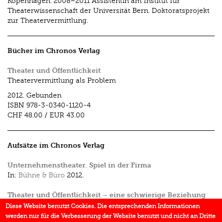
Kopenhagen. 2008–2011 Assistentin am Institut für
Theaterwissenschaft der Universität Bern. Doktoratsprojekt
zur Theatervermittlung.
Bücher im Chronos Verlag
Theater und Öffentlichkeit
Theatervermittlung als Problem
2012.
Gebunden
ISBN
978-3-0340-1120-4
CHF 48.00
/
EUR 43.00
Aufsätze im Chronos Verlag
Unternehmenstheater. Spiel in der Firma
In:
Bühne & Büro
2012.
Theater und Öffentlichkeit – eine schwierige Beziehung
In:
Theater und Öffentlichkeit
2012.
Diese Website benutzt Cookies. Die entsprechenden Informationen
werden nur für die Verbesserung der Website benutzt und nicht an Dritte