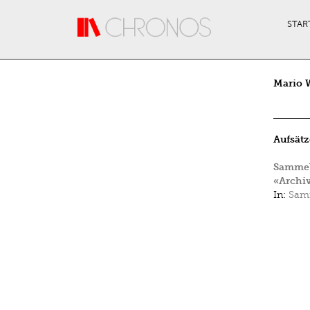
Direkt zum Inhalt
STAR
Mario 
Aufsätz
Sammelw
«Archi
In:
Samm