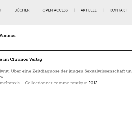
T
BÜCHER
OPEN ACCESS
AKTUELL
KONTAKT
Wimmer
e im Chronos Verlag
ut. Über eine Zeitdiagnose der jungen Sexualwissenschaft un
v»
elpraxis – Collectionner comme pratique
2012.