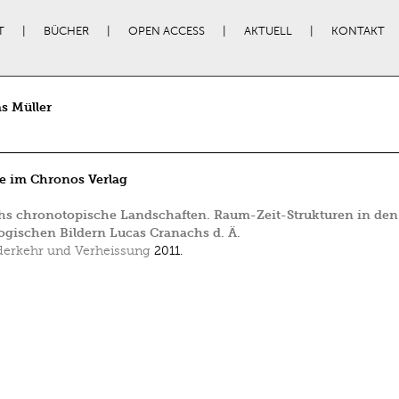
T
BÜCHER
OPEN ACCESS
AKTUELL
KONTAKT
s Müller
e im Chronos Verlag
hs chronotopische Landschaften. Raum-Zeit-Strukturen in den
gischen Bildern Lucas Cranachs d. Ä.
erkehr und Verheissung
2011.