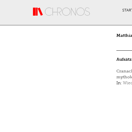
Direkt zum Inhalt
STAR
Matthia
Aufsätz
Cranac
mytholo
In:
Wied