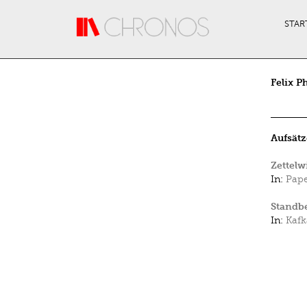
Direkt zum Inhalt
STAR
Felix P
Aufsätz
Zettelw
In:
Pap
Standbe
In:
Kafk