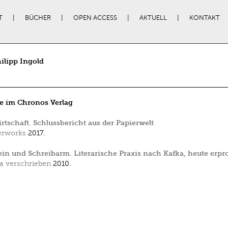
T
BÜCHER
OPEN ACCESS
AKTUELL
KONTAKT
hilipp Ingold
e im Chronos Verlag
irtschaft. Schlussbericht aus der Papierwelt
erworks
2017.
in und Schreibarm. Literarische Praxis nach Kafka, heute erpr
a verschrieben
2010.