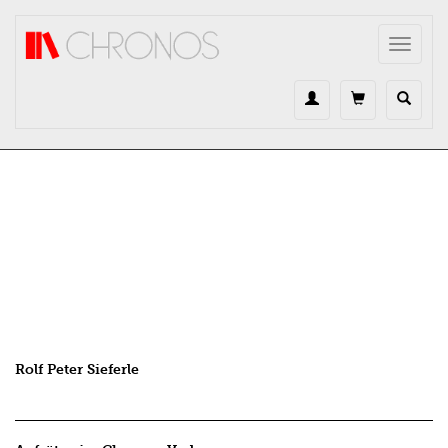
Direkt zum Inhalt
Toggle
navigat
Rolf Peter Sieferle