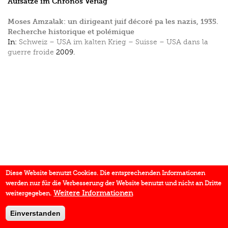
Aufsätze im Chronos Verlag
Moses Amzalak: un dirigeant juif décoré pa les nazis, 1935.
Recherche historique et polémique
In:
Schweiz – USA im kalten Krieg – Suisse – USA dans la
guerre froide
2009.
Diese Website benutzt Cookies. Die entsprechenden Informationen
werden nur für die Verbesserung der Website benutzt und nicht an Dritte
Weitere Informationen
weitergegeben.
Einverstanden