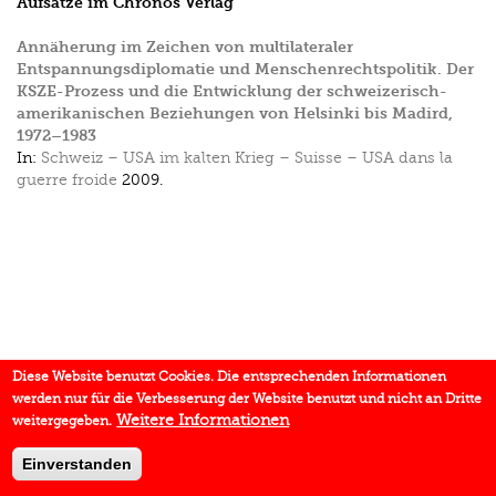
Aufsätze im Chronos Verlag
Annäherung im Zeichen von multilateraler
Entspannungsdiplomatie und Menschenrechtspolitik. Der
KSZE-Prozess und die Entwicklung der schweizerisch-
amerikanischen Beziehungen von Helsinki bis Madird,
1972–1983
In:
Schweiz – USA im kalten Krieg – Suisse – USA dans la
guerre froide
2009.
Diese Website benutzt Cookies. Die entsprechenden Informationen
werden nur für die Verbesserung der Website benutzt und nicht an Dritte
Weitere Informationen
weitergegeben.
Einverstanden