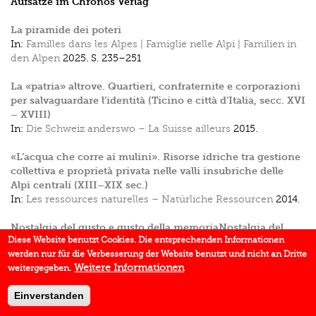
Aufsätze im Chronos Verlag
La piramide dei poteri
In:
Familles dans les Alpes | Famiglie nelle Alpi | Familien in
den Alpen
2025.
S. 235–251
La «patria» altrove. Quartieri, confraternite e corporazioni
per salvaguardare l’identità (Ticino e città d’Italia, secc. XVI
– XVIII)
In:
Die Schweiz anderswo – La Suisse ailleurs
2015.
«L’acqua che corre ai mulini». Risorse idriche tra gestione
collettiva e proprietà privata nelle valli insubriche delle
Alpi centrali (XIII–XIX sec.)
In:
Les ressources naturelles – Natürliche Ressourcen
2014.
Nostalgia del gusto e gusto della memoriaNostalgia del
Diese Website benutzt Cookies. Die entsprechenden Informationen
gusto e gusto della memoria
werden nur für die Verbesserung der Website benutzt und nicht an Dritte
In:
Ernährung und Gesundheit in den Alpen – Alimentation
Weitere Informationen
weitergegeben.
et santé dans les Alpes
2008.
Einverstanden