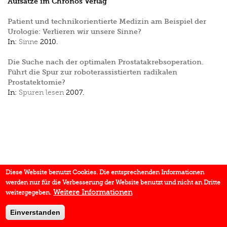
Aufsätze im Chronos Verlag
Patient und technik­orientierte Medizin am Beispiel der
Urologie: Verlieren wir unsere Sinne?
In:
Sinne
2010.
Die Suche nach der optimalen Prostatakrebsoperation.
Führt die Spur zur roboterassistierten radikalen
Prostatektomie?
In:
Spuren lesen
2007.
Diese Website benutzt Cookies. Die entsprechenden Informationen
werden nur für die Verbesserung der Website benutzt und nicht an Dritte
Weitere Informationen
weitergegeben.
Einverstanden