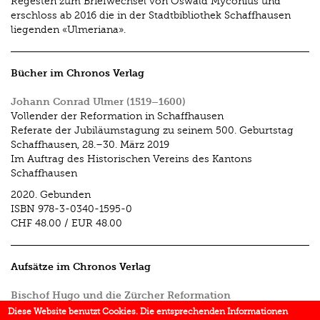
Regesten zum Briefwechsel von Oswald Myconius und
erschloss ab 2016 die in der Stadtbibliothek Schaffhausen
liegenden «Ulmeriana».
Bücher im Chronos Verlag
Johann Conrad Ulmer (1519–1600)
Vollender der Reformation in Schaffhausen
Referate der Jubiläumstagung zu seinem 500. Geburtstag
Schaffhausen, 28.–30. März 2019
Im Auftrag des Historischen Vereins des Kantons
Schaffhausen
2020.
Gebunden
ISBN
978-3-0340-1595-0
CHF 48.00
/
EUR 48.00
Aufsätze im Chronos Verlag
Bischof Hugo und die Zürcher Reformation
In:
Ein feiner Fürst in einer rauen Zeit
2011.
Diese Website benutzt Cookies. Die entsprechenden Informationen