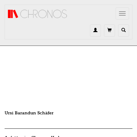
Direkt zum Inhalt
Toggle
navigat
Ursi Barandun Schäfer