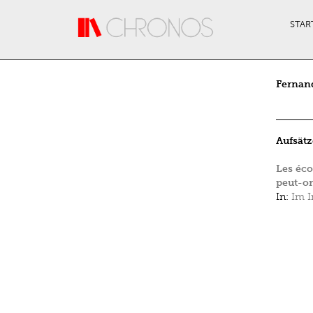
Direkt zum Inhalt
STAR
Fernand
Aufsätz
Les éco
peut-on
In:
Im I