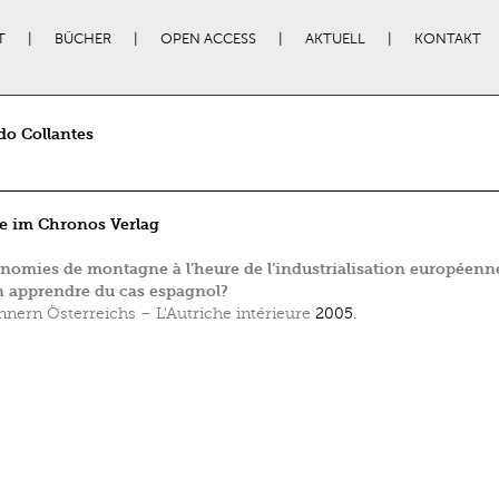
T
BÜCHER
OPEN ACCESS
AKTUELL
KONTAKT
o Collantes
e im Chronos Verlag
nomies de montagne à l’heure de l’industrialisation européenn
 apprendre du cas espagnol?
nnern Österreichs – L'Autriche intérieure
2005.