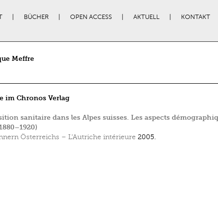
T
BÜCHER
OPEN ACCESS
AKTUELL
KONTAKT
que Meffre
e im Chronos Verlag
sition sanitaire dans les Alpes suisses. Les aspects démographi
(1880–1920)
nnern Österreichs – L'Autriche intérieure
2005.