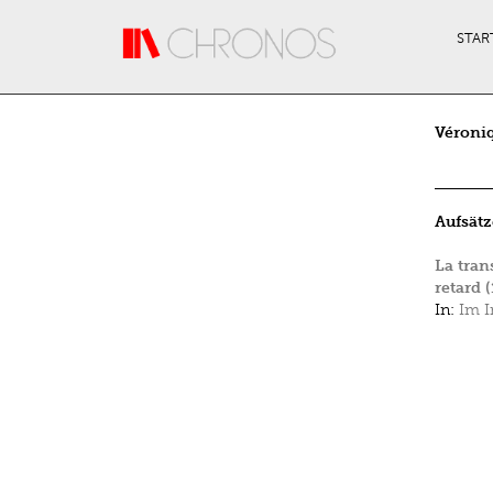
Direkt zum Inhalt
STAR
Véroni
Aufsätz
La tran
retard 
In:
Im I