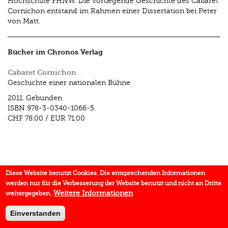
Hochschule FHNW. Die vorliegende Geschichte des Cabaret
Cornichon entstand im Rahmen einer Dissertation bei Peter
von Matt.
Bücher im Chronos Verlag
Cabaret Cornichon
Geschichte einer nationalen Bühne
2011.
Gebunden
ISBN
978-3-0340-1066-5
CHF 78.00
/
EUR 71.00
Diese Website benutzt Cookies. Die entsprechenden Informationen
werden nur für die Verbesserung der Website benutzt und nicht an Dritte
Weitere Informationen
weitergegeben.
Einverstanden