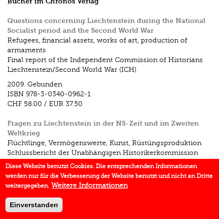
Bücher im Chronos Verlag
Questions concerning Liechtenstein during the National
Socialist period and the Second World War
Refugees, financial assets, works of art, production of
armaments
Final report of the Independent Commission of Historians
Liechtenstein/Second World War (ICH)
2009.
Gebunden
ISBN
978-3-0340-0962-1
CHF 58.00
/
EUR 37.50
Fragen zu Liechtenstein in der NS-Zeit und im Zweiten
Weltkrieg
Flüchtlinge, Vermögenswerte, Kunst, Rüstüngsproduktion
Schlussbericht der Unabhängigen Historikerkommission
Liechtenstein Zweiter Weltkrieg
Diese Website benutzt Cookies. Die entsprechenden Informationen
werden nur für die Verbesserung der Website benutzt und nicht an Dritte
2005.
Gebunden
Weitere Informationen
weitergegeben.
ISBN
978-3-0340-0806-8
Vergriffen / Restexemplare
Einverstanden