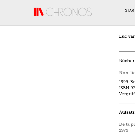
Direkt zum Inhalt
STAR
Luc va
Bücher
Non-li
1999.
Br
ISBN
97
Vergrif
Aufsätz
De la p
1975