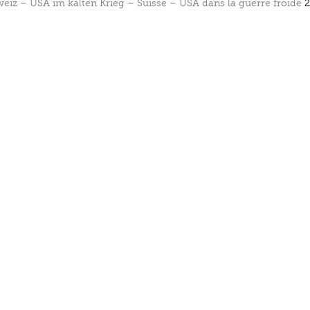
eiz – USA im kalten Krieg – Suisse – USA dans la guerre froide
2