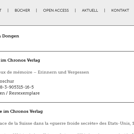
T
BÜCHER
OPEN ACCESS
AKTUELL
KONTAKT
n Dongen
 im Chronos Verlag
eux de mémoire – Erinnern und Vergessen
oschur
8-3-905315-16-5
fen / Restexemplare
e im Chronos Verlag
lace de la Suisse dans la «guerre froide secrète» des Etats-Unis,