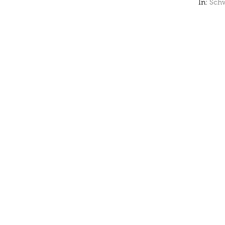
In:
Schw