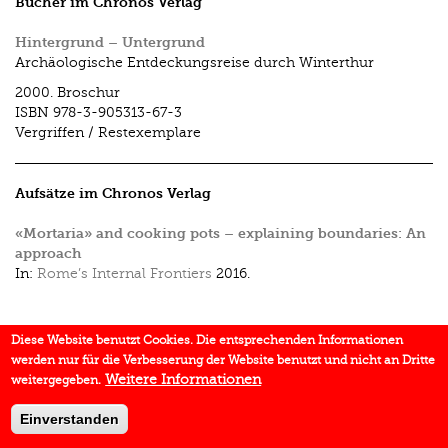
Bücher im Chronos Verlag
Hintergrund – Untergrund
Archäologische Entdeckungsreise durch Winterthur
2000.
Broschur
ISBN
978-3-905313-67-3
Vergriffen / Restexemplare
Aufsätze im Chronos Verlag
«Mortaria» and cooking pots – explaining boundaries: An
approach
In:
Rome’s Internal Frontiers
2016.
Diese Website benutzt Cookies. Die entsprechenden Informationen
werden nur für die Verbesserung der Website benutzt und nicht an Dritte
Weitere Informationen
weitergegeben.
Einverstanden