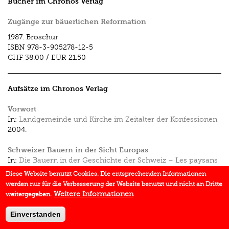
Bücher im Chronos Verlag
Zugänge zur bäuerlichen Reformation
1987.
Broschur
ISBN
978-3-905278-12-5
CHF 38.00
/
EUR 21.50
Aufsätze im Chronos Verlag
Vorwort
In:
Landgemeinde und Kirche im Zeitalter der Konfessionen
2004.
Schweizer Bauern in der Sicht Europas
In:
Die Bauern in der Geschichte der Schweiz – Les paysans
dans l'histoire de la Suisse
1992.
Diese Website benutzt Cookies. Die entsprechenden Informationen
werden nur für die Verbesserung der Website benutzt und nicht an Dritte
Weitere Informationen
weitergegeben.
Einverstanden