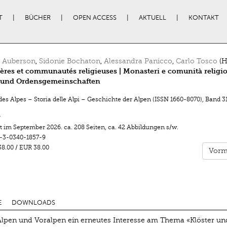
T
BÜCHER
OPEN ACCESS
AKTUELL
KONTAKT
t Auberson
,
Sidonie Bochaton
,
Alessandra Panicco
,
Carlo Tosco
(H
res et communautés religieuses | Monasteri e comunità religio
r und Ordensgemeinschaften
des Alpes – Storia delle Alpi – Geschichte der Alpen (ISSN 1660-8070)
,
Band 3
r
t im
September 2026
.
ca. 208 Seiten
,
ca. 42 Abbildungen s/w.
-3-0340-1857-9
8.00
/
EUR 38.00
Vorm
E
DOWNLOADS
 Alpen und Voralpen ein erneutes Interesse am Thema «Klöster un