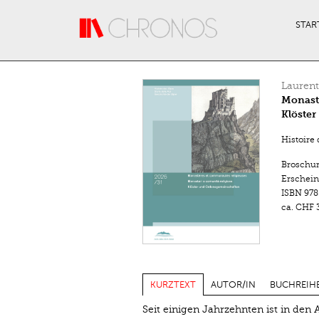
Direkt zum Inhalt
STAR
Lauren
Monastè
Klöste
Histoire 
Broschu
Erschein
ISBN
978
ca.
CHF 3
KURZTEXT
AUTOR/IN
BUCHREIH
Seit einigen Jahrzehnten ist in den