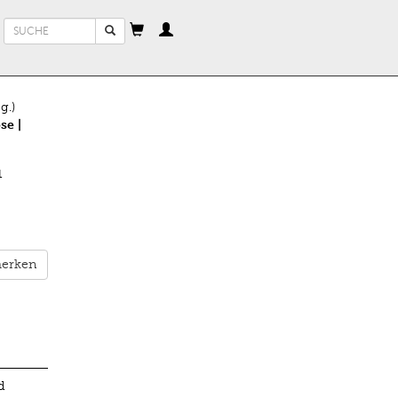
Suchformular
Suche
g.)
se |
1
erken
d