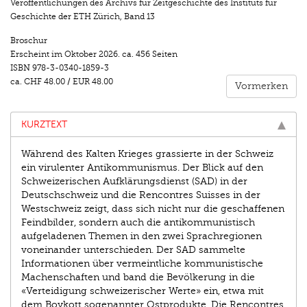
Veröffentlichungen des Archivs für Zeitgeschichte des Instituts für
Geschichte der ETH Zürich
,
Band 13
Broschur
Erscheint im
Oktober 2026
.
ca. 456 Seiten
ISBN
978-3-0340-1859-3
ca.
CHF 48.00
/
EUR 48.00
Vormerken
KURZTEXT
Während des Kalten Krieges grassierte in der Schweiz
ein virulenter Antikommunismus. Der Blick auf den
Schweizerischen Aufklärungsdienst (SAD) in der
Deutschschweiz und die Rencontres Suisses in der
Westschweiz zeigt, dass sich nicht nur die geschaffenen
Feindbilder, sondern auch die antikommunistisch
aufgeladenen Themen in den zwei Sprachregionen
voneinander unterschieden. Der SAD sammelte
Informationen über vermeintliche kommunistische
Machenschaften und band die Bevölkerung in die
«Verteidigung schweizerischer Werte» ein, etwa mit
dem Boykott sogenannter Ostprodukte. Die Rencontres