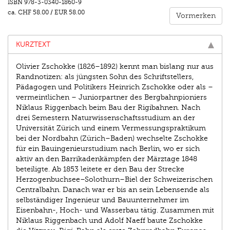
ISBN
978-3-0340-1860-9
ca.
CHF 58.00
/
EUR 58.00
Vormerken
KURZTEXT
Olivier Zschokke (1826–1892) kennt man bislang nur aus
Randnotizen: als jüngsten Sohn des Schriftstellers,
Pädagogen und Politikers Heinrich Zschokke oder als –
vermeintlichen – Juniorpartner des Bergbahnpioniers
Niklaus Riggenbach beim Bau der Rigibahnen. Nach
drei Semestern Naturwissenschaftsstudium an der
Universität Zürich und einem Vermessungspraktikum
bei der Nordbahn (Zürich–Baden) wechselte Zschokke
für ein Bauingenieurstudium nach Berlin, wo er sich
aktiv an den Barrikadenkämpfen der Märztage 1848
beteiligte. Ab 1853 leitete er den Bau der Strecke
Herzogenbuchsee–Solothurn–Biel der Schweizerischen
Centralbahn. Danach war er bis an sein Lebensende als
selbständiger Ingenieur und Bauunternehmer im
Eisenbahn-, Hoch- und Wasserbau tätig. Zusammen mit
Niklaus Riggenbach und Adolf Naeff baute Zschokke