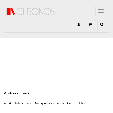
Direkt zum Inhalt
Toggle
navigat
Andreas Frank
ist Architekt und Büropartner :mlzd Architekten.