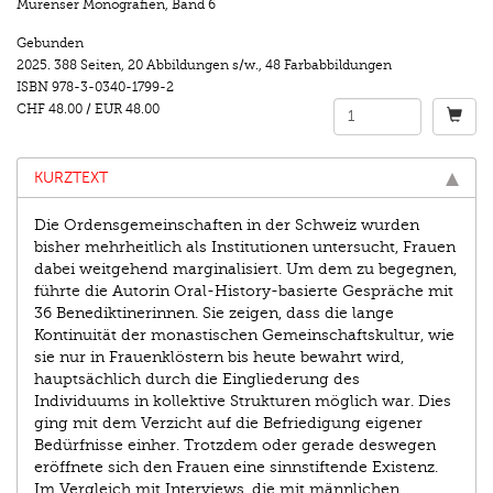
Murenser Monografien
,
Band 6
Gebunden
2025.
388 Seiten
,
20 Abbildungen s/w.
,
48 Farbabbildungen
ISBN
978-3-0340-1799-2
CHF 48.00
/
EUR 48.00
KURZTEXT
Die Ordensgemeinschaften in der Schweiz wurden
bisher mehrheitlich als Institutionen untersucht, Frauen
dabei weitgehend marginalisiert. Um dem zu begegnen,
führte die ­Autorin Oral-History-basierte Gespräche mit
36 Benediktinerinnen. Sie zeigen, dass die lange
Kontinuität der monastischen Gemeinschaftskultur, wie
sie nur in Frauenklöstern bis heute bewahrt wird,
hauptsächlich durch die Eingliederung des
Individuums in kollektive Strukturen möglich war. Dies
ging mit dem Verzicht auf die Befriedigung eigener
Bedürfnisse einher. Trotzdem oder gerade deswegen
eröffnete sich den Frauen eine sinnstiftende Existenz.
Im Vergleich mit Interviews, die mit männlichen