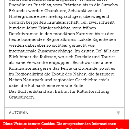
Engadin ins Puschlav, vom Prättigau bis in die Surselva.
Erkundet werden Charaktere, Schauplätze und
Hintergründe einer mehrsprachigen, überwiegend
deutsch bespielten Krimilandschaft. Teil zwei schreibt
hundert Jahre Krimigeschichte, vom frühen
Detektivroman in den mondänen Kurorten bis zu den
heute boomenden Regio­nalkrimis. Lokale Eigenheiten
werden dabei ebenso sichtbar gemacht wie
internationale Zusammenhänge. Im dritten Teil fällt der
Blick hinter die Kulissen, wo sich Detektiv und Tourist
als nahe Verwandte entpuppen. Beschwor der ältere
Kriminalroman gerne das Ferne und Fremde, so ist es
im Regionalkrimi die Exotik des Nahen, die fasziniert.
Neben Naturpark und regionaler Geschichte spielt
dabei die Kulinarik eine zentrale Rolle.
Das Buch entstand am Institut für Kultur­forschung
Graubünden.
AUTOR/IN
EINBLICK
Diese Website benutzt Cookies. Die entsprechenden Informationen