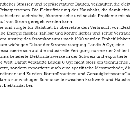
ntlicher Strassen und repräsentativer Bauten, verkauften die elek
ivatpersonen. Die Elektrifizierung des Haushalts, die damit eins
schiedene technische, ökonomische und soziale Probleme mit sic
kauf von Strom geregelt werden kann.
 und sorgte für Stabilität: Er übersetzte den Verbrauch von Elektr
che Energie fassbar, zählbar und kontrollierbar und schuf Vertrau
dem Anstieg des Stromkonsums nach 1900 wurden Einheitlichkei
zum wichtigen Faktor der Stromversorgung. Landis & Gyr, eine
ezialisierte sich auf die industrielle Fertigung normierter Zähler 
ma belieferte Elektrizitätswerke in der Schweiz und exportierte
e Welt. Damit verkaufte Landis & Gyr nicht bloss ein technisches 
tze, sondern exportierte auch eine spezifische Messmethode, di
ndinnen und Kunden, Kontrollroutinen und Genauigkeitsvorstell
damit zur wichtigen Schnittstelle zwischen Kraftwerk und Hausha
 Elektrizität bei.