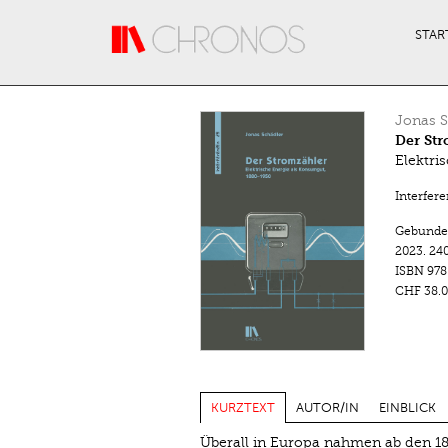
Direkt zum Inhalt
STAR
Jonas S
Der St
Elektri
Interfer
Gebunde
2023.
240
ISBN
978
CHF 38.0
KURZTEXT
AUTOR/IN
EINBLICK
Überall in Europa nahmen ab den 18