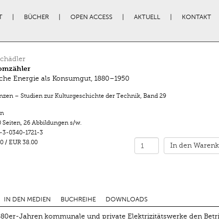
T
BÜCHER
OPEN ACCESS
AKTUELL
KONTAKT
chädler
romzähler
sche Energie als Konsumgut, 1880–1950
enzen – Studien zur Kulturgeschichte der Technik
,
Band 29
n
 Seiten
,
26 Abbildungen s/w.
-3-0340-1721-3
0
/
EUR 38.00
In den Warenk
IN DEN MEDIEN
BUCHREIHE
DOWNLOADS
80er-Jahren kommunale und private Elektrizitätswerke den Betri