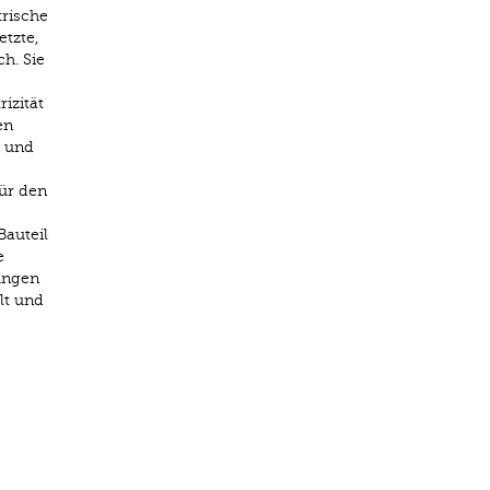
trische
etzte,
h. Sie
izität
en
t und
für den
Bauteil
e
ungen
lt und