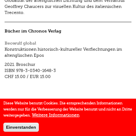
Globalität der altenglischen Dichtung und dem Verhältnis
Geoffrey Chaucers zur visuellen Kultur des italienischen
Trecento.
Bücher im Chronos Verlag
Beowulf global
Konstruktionen historisch-kultureller Verflechtungen im
altenglischen Epos
2021.
Broschur
ISBN
978-3-0340-1648-3
CHF 15.00
/
EUR 15.00
Diese Website benutzt Cookies. Die entsprechenden Informationen
werden nur für die Verbesserung der Website benutzt und nicht an Dritte
Weitere Informationen
weitergegeben.
Einverstanden