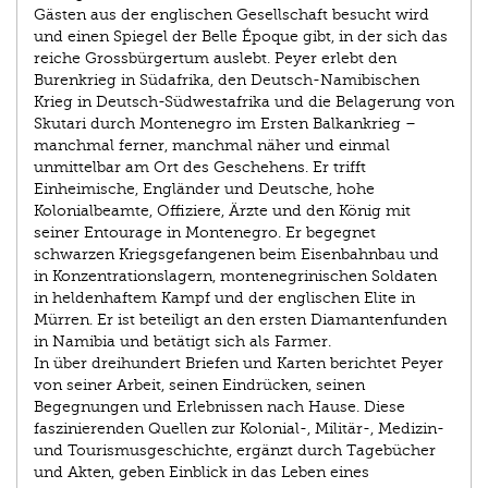
Gästen aus der englischen Gesellschaft besucht wird
und einen Spiegel der Belle Époque gibt, in der sich das
reiche Grossbürgertum auslebt. Peyer erlebt den
Burenkrieg in Südafrika, den Deutsch-Namibischen
Krieg in Deutsch-Südwestafrika und die Belagerung von
Skutari durch Montenegro im Ersten Balkankrieg –
manchmal ferner, manchmal näher und einmal
unmittelbar am Ort des Geschehens. Er trifft
Einheimische, Engländer und Deutsche, hohe
Kolonialbeamte, Offiziere, Ärzte und den König mit
seiner Entourage in Montenegro. Er begegnet
schwarzen Kriegsgefangenen beim Eisenbahnbau und
in Konzentrationslagern, montenegrinischen Soldaten
in heldenhaftem Kampf und der englischen Elite in
Mürren. Er ist beteiligt an den ersten Diamantenfunden
in Namibia und betätigt sich als Farmer.
In über dreihundert Briefen und Karten berichtet Peyer
von seiner Arbeit, seinen Eindrücken, seinen
Begegnungen und Erlebnissen nach Hause. Diese
faszinierenden Quellen zur Kolonial-, Militär-, Medizin-
und Tourismusgeschichte, ergänzt durch Tagebücher
und Akten, geben Einblick in das Leben eines