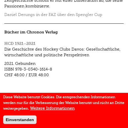
Zeitgeschichte schloss er mit einer Dissertation ab, die seine
Passionen kombinierte.
Daniel Derungs in der FAZ über den Spengler Cup
Bücher im Chronos Verlag
HCD 1921–2021
Die Geschichte des Hockey Clubs Davos: Gesellschaftliche,
wirtschaftliche und politische Perspektiven
2021.
Gebunden
ISBN
978-3-0340-1614-8
CHF 48.00
/
EUR 48.00
Diese Website benutzt Cookies. Die entsprechenden Informationen
werden nur für die Verbesserung der Website benutzt und nicht an Dritte
Weitere Informationen
weitergegeben.
Einverstanden