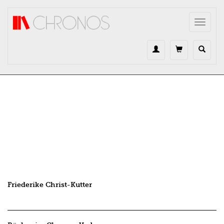
Direkt zum Inhalt
Toggle
navigat
Friederike Christ-Kutter